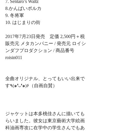
7. Sentaro’s Waltz 
8.かんぱいポルカ 
9. 冬将軍 
10. はじまりの街
2017年7月23日発売　定価 2,500円＋税
販売元 メタカンパニー / 発売元 ロイシ
ンダフプロダクション / 商品番号 
roisin011
全曲オリジナル、とってもいい出来で
す٩(๑❛ᴗ❛๑)۶（自画自賛）
ジャケットは本多桃佳さんに描いても
らいました。彼女は東京藝術大学絵画
科油画専攻に在学中の学生さんでもあ