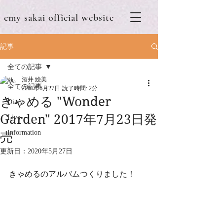
emy sakai official website
記事
全ての記事
酒井 絵美
全ての記事
2017年6月27日
読了時間: 2分
きゃめる "Wonder
Diary
Garden" 2017年7月23日発
Live
Information
売
更新日：
2020年5月27日
きゃめるのアルバムつくりました！