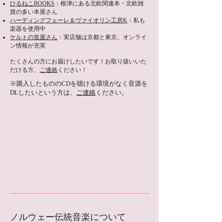
ひるねこBOOKS
：根津にある北欧関連本・北欧雑
貨の多い本屋さん
ハーディングフェーレ＆ヴァイオリン工房K
：私も
楽器を使用中
ケルトの笛屋さん
：実店舗は京都と東京。オンライ
ン情報が充実
たくさんの方にお届けしたいです！
お取り扱いいた
だける方、
ご連絡
ください！
​※購入したもののCDを聴ける環境がなく音源を
DLしたいという方は、
ご連絡
ください。
ノルウェー伝統音楽について