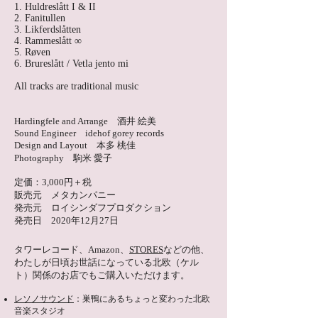
1. Huldreslått I & II
2. Fanitullen
3. Likferdslåtten
4. Rammeslått ∞
5. Røven
6. Brureslått / Vetla jento mi
All tracks are traditional music
Hardingfele and Arrange 酒井 絵美
Sound Engineer idehof gorey records
Design and Layout 本多 桃佳
Photography 駒米 愛子
定価：3,000円＋税
販売元 メタカンパニー
発売元 ロイシンダフプロダクション
発売日 2020年12月27日
タワーレコード、Amazon、
STORES
などの他、
わたしが日頃お世話になっている北欧（ケル
ト）関係のお店でもご購入いただけます。
レソノサウンド
：巣鴨にあるちょっと変わった北欧
音楽スタジオ