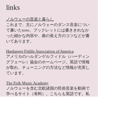
links
ノルウェーの音楽と暮らし
​これまで、主にノルウェーの
ダンス音楽につい
て書いたnote。ブックレットには書ききれなか
った細かな内容や、曲の覚え方のコツなどが書
いてあります。
Hardanger Fiddle Association of America
アメリカのハルダンゲルフィドル（ハーディン
グフェーレ）協会のホームページ。英語で情報
が取れ、チューニングの方法など情報が充実し
ています。
The Folk Music Academy
ノルウェーを含む北欧諸国の民俗音楽を動画で
学べるサイト（有料）。こちらも英語です。私
も登録して時折視聴しています。
ハーディングフェーレについて
ハーディングフェーレは「ハルダンゲル地方
のフィドル」を意味し、ノルウェーの主に南西