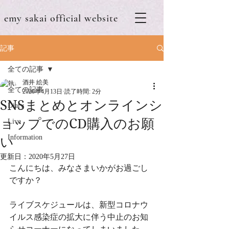
emy sakai official website
記事
全ての記事
酒井 絵美
全ての記事
2020年4月13日
読了時間: 2分
SNSまとめとオンラインシ
Diary
ョップでのCD購入のお願
Live
Information
い
更新日：
2020年5月27日
こんにちは、みなさまいかがお過ごし
ですか？
ライブスケジュールは、新型コロナウ
イルス感染症の拡大に伴う中止のお知