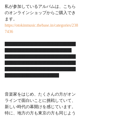
私が参加しているアルバムは、こちら
のオンラインショップからご購入でき
ます。
https://otokinmusic.thebase.in/categories/238
7436
※このプロジェクトの売上は、昨年20
周年を迎えた民族音楽の聖地である
「音や金時」、そして３月から自粛を
余儀なくされてきたアーティストたち
それぞれに還元されます。ぜひご支援
よろしくお願いいたします。
音楽家をはじめ、たくさんの方がオン
ラインで面白いことに挑戦していて、
新しい時代の幕開けを感じています。
特に、地方の方も東京の方も同じよう