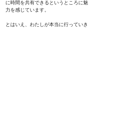
に時間を共有できるというところに魅
力を感じています。
とはいえ、わたしが本当に行っていき
たいことは、生音で音を届けること。
オンラインライブを演る予定はいまの
ところありません。このままの状況だ
と、安心してみなさまにお会いできる
日が来るのはどんなに早くても夏頃に
なってしまうのかなぁとさみしく思う
と同時に、どうやって生きていったら
いいんだろう、とも考えはじめていま
す。
大変な日々が続きますが、
みなさまも
どうぞご自愛くださいませ。
Information