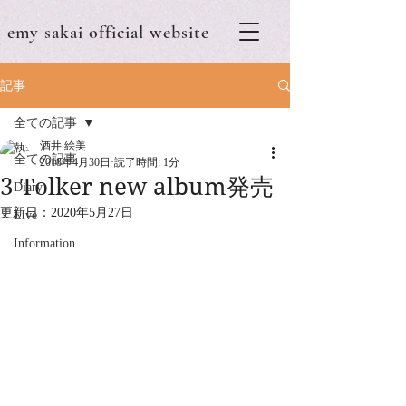
emy sakai official website
記事
全ての記事
酒井 絵美
全ての記事
2018年4月30日
読了時間: 1分
3 Tolker new album発売
Diary
更新日：
2020年5月27日
Live
Information